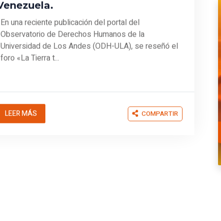
En una reciente publicación del portal del
Observatorio de Derechos Humanos de la
Universidad de Los Andes (ODH-ULA), se reseñó el
foro «La Tierra t...
LEER MÁS
COMPARTIR
Jennifer Uzcátegui
10/07/2026
Propuesta De Reforma Al Marco
Jurídico Inmobiliario En Venezuela
Tras Recientes Sismos.