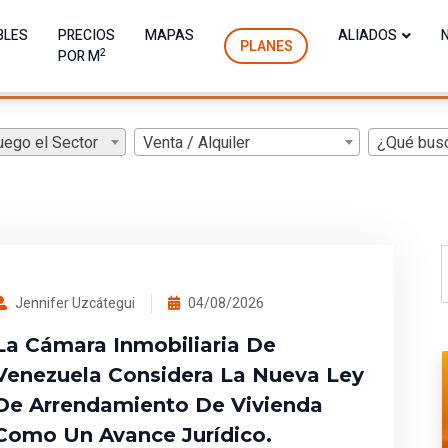
BLES
PRECIOS
MAPAS
ALIADOS
PLANES
2
POR M
uego el Sector
Venta / Alquiler
¿Qué bus
Jennifer Uzcátegui
04/08/2026
La Cámara Inmobiliaria De
Venezuela Considera La Nueva Ley
De Arrendamiento De Vivienda
Como Un Avance Jurídico.