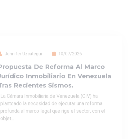
La Cámara Inmobiliaria de Venezuela (CIV) ha
planteado la necesidad de ejecutar una reforma
profunda al marco legal que rige el sector, con el
objet...
LEER MÁS
COMPARTIR
Jennifer Uzcátegui
03/07/2026
Guía De Gestión De Riesgo Sísmico
Para Juntas De Condominio En
Venezuela.