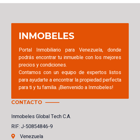
INMOBELES
Portal Inmobiliario para Venezuela, donde
podrás encontrar tu inmueble con los mejores
precios y condiciones.
Contamos con un equipo de expertos listos
para ayudarte a encontrar la propiedad perfecta
para ti y tu familia. ¡Bienvenido a Inmobeles!
CONTACTO
Inmobeles Global Tech C.A.
RIF: J-50854846-9
Venezuela