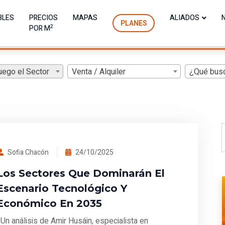
BLES
PRECIOS
MAPAS
ALIADOS
PLANES
2
POR M
uego el Sector
Venta / Alquiler
¿Qué bus
Sofia Chacón
24/10/2025
Los Sectores Que Dominarán El
Escenario Tecnológico Y
Económico En 2035
Un análisis de Amir Husáin, especialista en