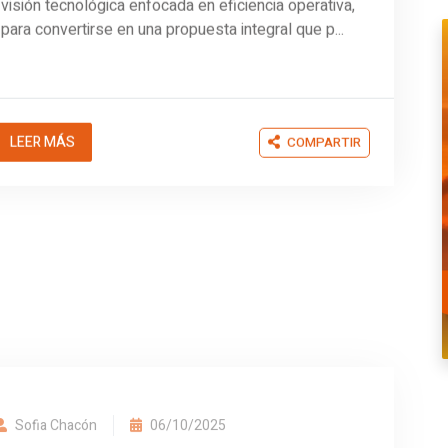
para convertirse en una propuesta integral que p...
LEER MÁS
COMPARTIR
Sofia Chacón
06/10/2025
"Un Reto De Ingeniería Extremo":
La Extraordinaria Inversión De Las
Grandes Empresas De IA En
Centros De Datos A "hiperescala"
¿En qué se diferencian los centros de datos de IA
de los edificios tradicionales que contienen filas de