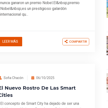
nunca ganaron un premio Nobel.El&nbsp;premio
Nobel&nbsp;es un prestigioso galardón
internacional qu...
LEER MÁS
COMPARTIR
Sofia Chacón
06/10/2025
El Nuevo Rostro De Las Smart
Cities
El concepto de Smart City ha dejado de ser una
visión tecnológica enfocada en eficiencia operativa,