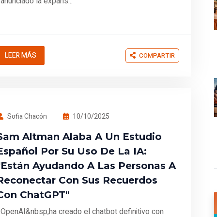
anunciado la expans...
LEER MÁS
COMPARTIR
Sofia Chacón
10/10/2025
Sam Altman Alaba A Un Estudio
Español Por Su Uso De La IA:
"Están Ayudando A Las Personas A
Reconectar Con Sus Recuerdos
Con ChatGPT"
OpenAI&nbsp;ha creado el chatbot definitivo con