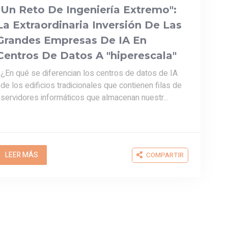
servidores informáticos que almacenan nuestr...
LEER MÁS
COMPARTIR
Jennifer Uzcátegui
23/09/2025
El Sector Inmobiliario Toma Las
Plataformas De Comercio
Electrónico Para Vender Sus
Propiedades.
La tecnología está redefiniendo la forma en que las
personas buscan, evalúan y adquieren