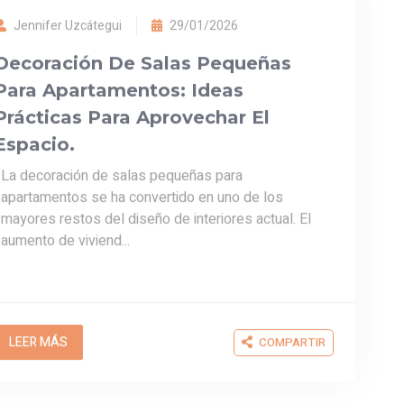
La decoración de salas pequeñas para
apartamentos se ha convertido en uno de los
mayores restos del diseño de interiores actual. El
aumento de viviend...
LEER MÁS
COMPARTIR
Jennifer Uzcátegui
28/01/2026
Consejos De Una Interiorista Al
Decorar El Sofá De Casa Con Los
Que No Querrás Salir De él.