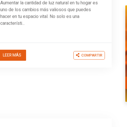
uno de los cambios más valiosos que puedes
hacer en tu espacio vital. No solo es una
característi...
LEER MÁS
COMPARTIR
Jennifer Uzcátegui
29/01/2026
Decoración De Salas Pequeñas
Para Apartamentos: Ideas
Prácticas Para Aprovechar El
Espacio.