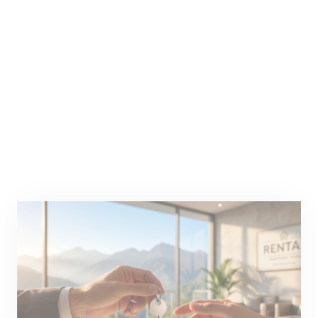
Jennifer Uzcátegui
16/07/2026
Asamblea Nacional Aprueba En
Primera Discusión Reformas A
La Ley Contra La Estafa
Inmobiliaria Y Ley De