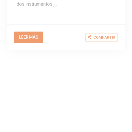
Jennifer Uzcátegui
13/07/2026
Reforma A La Ley De
Arrendamientos: Soluciones
Habitacionales Tras El 24J.
El mercado inmobiliario venezolano se
encuentra a las puertas de una reestructuración
legal de gran envergadura. A raíz de los
devastadores sismos o...