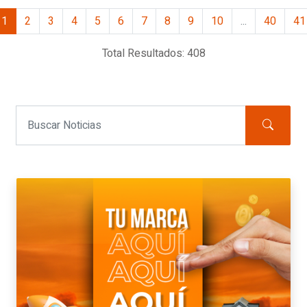
1
2
3
4
5
6
7
8
9
10
...
40
41
Total Resultados: 408