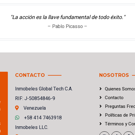
"La acción es la llave fundamental de todo éxito."
– Pablo Picasso –
CONTACTO
NOSOTROS
Inmobeles Global Tech C.A.
Quienes Somo
Contacto
RIF: J-50854846-9
e
Preguntas Fre
Venezuela
s
Políticas
de
Pri
+58 414 7463918
s
Términos
y
Con
Inmobeles LLC.
a