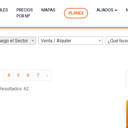
BLES
PRECIOS
MAPAS
ALIADOS
PLANES
2
POR M
uego el Sector
Venta / Alquiler
¿Qué bus
3
4
5
6
7
›
 Resultados: 62