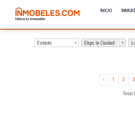
INICIO
INMUE
Estado
Elige la Ciudad
L
‹
1
2
Total